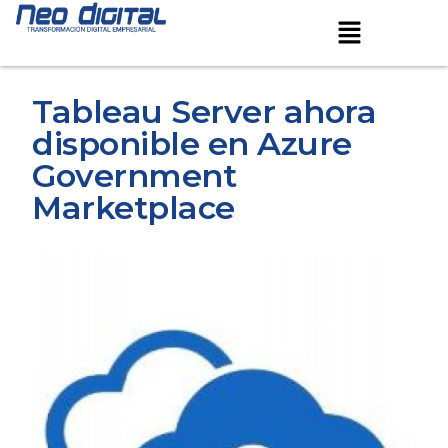
Ir
Navegación
Menú
al
de
contenido
entradas
Tableau Server ahora
disponible en Azure
Government
Marketplace