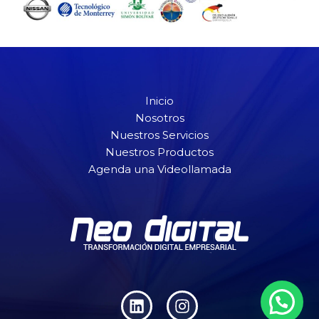
Inicio
Nosotros
Nuestros Servicios
Nuestros Productos
Agenda una Videollamada
L
I
i
n