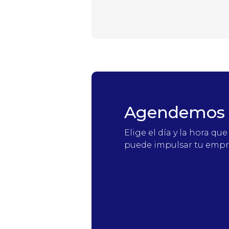
Agendemos 
Elige el día y la hora 
puede impulsar tu empr