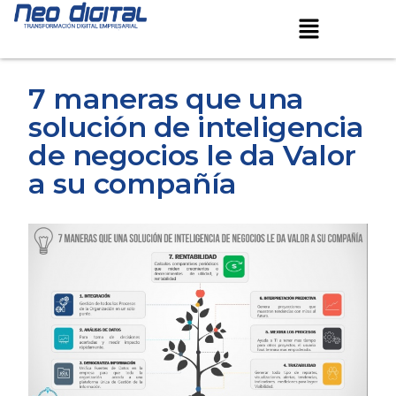
Ir
Navegación
Menú
al
de
contenido
entradas
7 maneras que una
solución de inteligencia
de negocios le da Valor
a su compañía