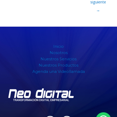
siguiente
→
Inicio
Nosotros
Nuestros Servicios
Nuestros Productos
Agenda una Videollamada