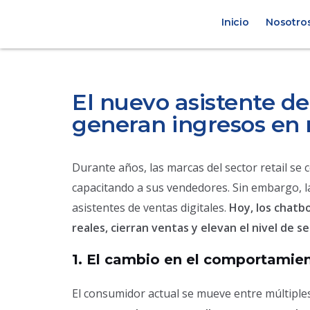
Ir
Navegación
Inicio
Nosotro
al
de
contenido
entradas
El nuevo asistente de
generan ingresos en r
Durante años, las marcas del sector retail se 
capacitando a sus vendedores. Sin embargo, l
asistentes de ventas digitales.
Hoy, los chatbo
reales, cierran ventas y elevan el nivel de s
1. El cambio en el comportamien
El consumidor actual se mueve entre múltiple