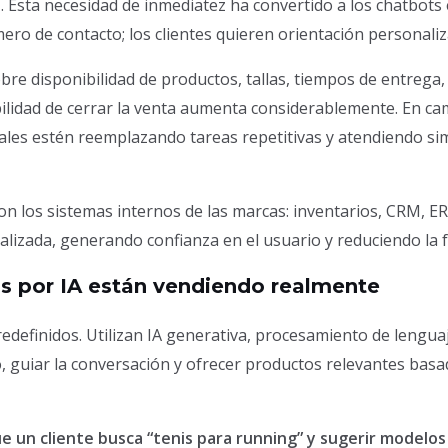
s
. Esta necesidad de inmediatez ha convertido a los chatbots 
ro de contacto; los clientes quieren orientación personaliza
obre disponibilidad de productos, tallas, tiempos de entrega
bilidad de cerrar la venta aumenta considerablemente. En c
gitales estén reemplazando tareas repetitivas y atendiendo s
 los sistemas internos de las marcas: inventarios, CRM, ER
ualizada, generando confianza en el usuario y reduciendo la 
s por IA están vendiendo realmente
redefinidos. Utilizan IA generativa, procesamiento de leng
o, guiar la conversación y ofrecer productos relevantes bas
 un cliente busca “tenis para running” y sugerir modelos 