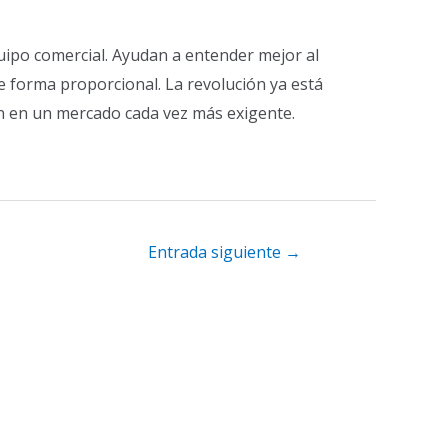
quipo comercial. Ayudan a entender mejor al
e forma proporcional. La revolución ya está
ón en un mercado cada vez más exigente.
Entrada siguiente
→
L
I