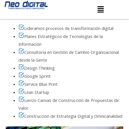
Transformación Digital y Gestión
Ir
Menú
al
de Cambio
contenido
Lideramos procesos de transformación digital
Planes Estratégicos de Tecnologías de la
Información
Consultoría en Gestión de Cambio Organizacional
desde la Gente
Design Thinking
Google Sprint
Service Blue Print
Lean Startup
Lienzo Canvas de Construcción de Propuestas de
Valor
Construcción de Estrategia Digital y Omnicanalidad