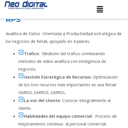
retail productivity strategy
Ir
Menú
al
RPS
contenido
Analítica de Datos Orientada a Productividad estratégica de
los negocios de Retail, apoyado en 4 pilares:
Trafico:
Medición del trafico combinando
métodos de video analítica con inteligencia de
negocios.
Gestión Estratégica de Recursos:
Optimización
de los tres recursos más importantes en una Retail:
GMROI, GMROS, GMROL.
La voz del cliente:
Conocer integralmente al
cliente.
Habilidades del equipo comercial:
Proceso de
mejoramiento continuo al personal comercial.