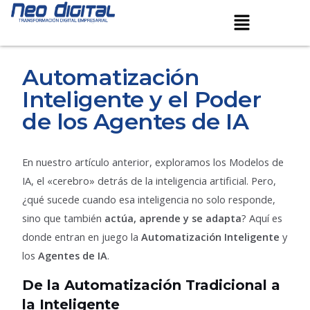
Ir
Navegación
Menú
al
de
contenido
entradas
Automatización
Inteligente y el Poder
de los Agentes de IA
En nuestro artículo anterior, exploramos los Modelos de
IA, el «cerebro» detrás de la inteligencia artificial. Pero,
¿qué sucede cuando esa inteligencia no solo responde,
sino que también
actúa, aprende y se adapta
? Aquí es
donde entran en juego la
Automatización Inteligente
y
los
Agentes de IA
.
De la Automatización Tradicional a
la Inteligente